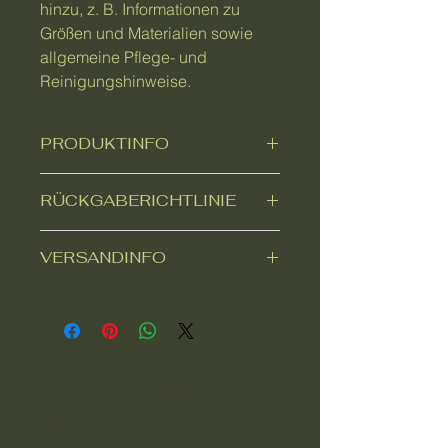
hinzu, z. B. Informationen zu 
Größen und Materialien sowie 
allgemeine Pflege- und 
Reinigungshinweise.
PRODUKTINFO
Das ist ein Produktdetail. Füge hier
RÜCKGABERICHTLINIE
Informationen zu deinem Produkt
hinzu, z. B. Informationen zu Größen
Das ist eine Rückgaberichtlinie.
und Materialien sowie allgemeine
VERSANDINFO
Erkläre Kunden hier, was zu tun ist,
Pflege- und Reinigungshinweise. Es
falls diese mit dem Kauf nicht
ist ein idealer Ort, um zu
Das ist eine Versandinformation.
zufrieden sind. Klare Widerrufs- und
beschreiben, was das Produkt
Informiere Kunden hier über deine
Rückgabebedingungen sind
besonders macht und wie Kunden
Versandmethoden, Verpackung und
rechtlich vorgeschrieben und sind
davon profitieren.
Versandkosten. Klare
eine gute Möglichkeit, das Vertrauen
wald und wiesen
Versandregelungen sind rechtlich
deiner Kunden zu gewinnen.
vorgeschrieben und eine gute
wissen
Möglichkeit, das Vertrauen deiner
Kunden zu gewinnen.